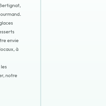
Bertignat,
 gourmand.
 glaces
esserts
tre envie
locaux, à
les
er, notre