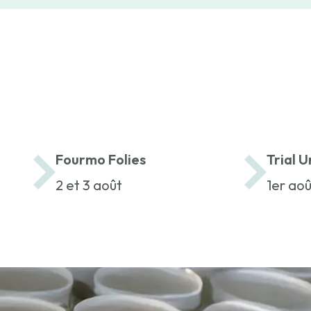
Fourmo Folies
Trial U
2 et 3 août
1er aoû